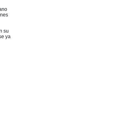
mano
ones
on su
ose ya