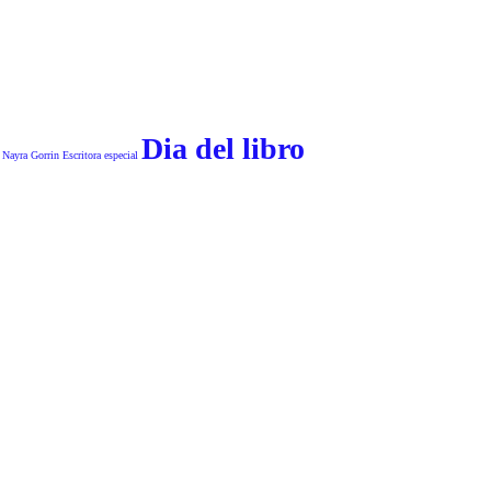
Dia del libro
 Nayra Gorrin
Escritora especial