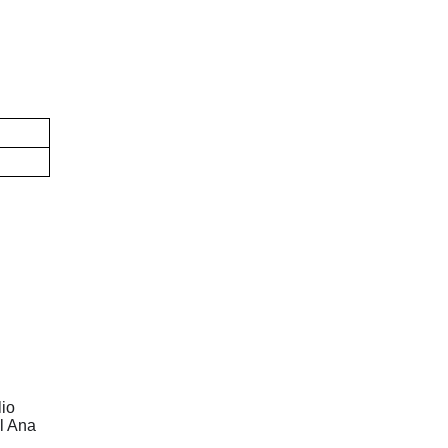
lio
l Ana